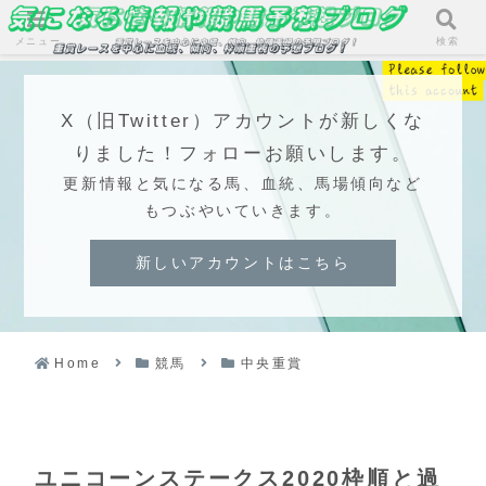
メニュー
検索
X（旧Twitter）アカウントが新しくな
りました！フォローお願いします。
更新情報と気になる馬、血統、馬場傾向など
もつぶやいていきます。
新しいアカウントはこちら
Home
競馬
中央重賞
ユニコーンステークス2020枠順と過