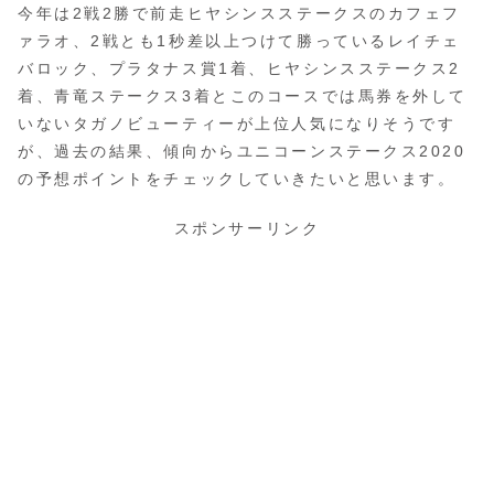
今年は2戦2勝で前走ヒヤシンスステークスのカフェフ
ァラオ、2戦とも1秒差以上つけて勝っているレイチェ
バロック、プラタナス賞1着、ヒヤシンスステークス2
着、青竜ステークス3着とこのコースでは馬券を外して
いないタガノビューティーが上位人気になりそうです
が、過去の結果、傾向からユニコーンステークス2020
の予想ポイントをチェックしていきたいと思います。
スポンサーリンク