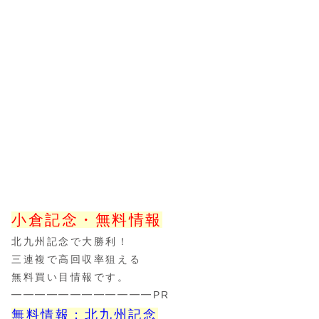
小倉記念・無料情報
北九州記念で大勝利！
三連複で高回収率狙える
無料買い目情報です。
━━━━━━━━━━━━PR
無料情報：北九州記念