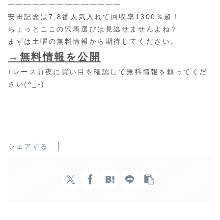
━━━━━━━━━━━━━━
安田記念は7,8番人気入れて回収率1300％超！
ちょっとここの穴馬選びは見逃せませんよね？
まずは土曜の無料情報から期待してください。
→無料情報を公開
↑レース前夜に買い目を確認して無料情報を頼ってくだ
さい(^_-)
シェアする