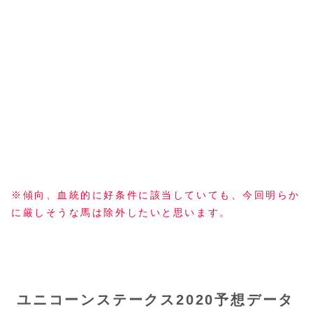
※傾向、血統的に好条件に該当していても、今回明らか
に厳しそうな馬は除外したいと思います。
ユニコーンステークス2020予想データ