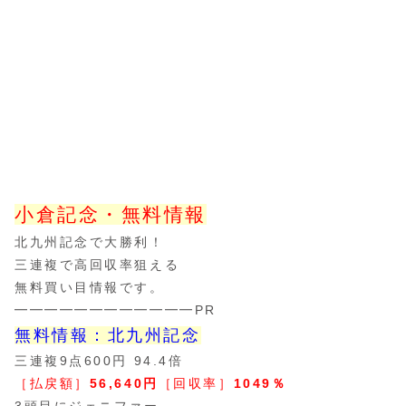
小倉記念・無料情報
北九州記念で大勝利！
三連複で高回収率狙える
無料買い目情報です。
━━━━━━━━━━━━PR
無料情報：北九州記念
三連複9点600円 94.4倍
［払戻額］
56,640円
［回収率］
1049％
3頭目にジェニファー