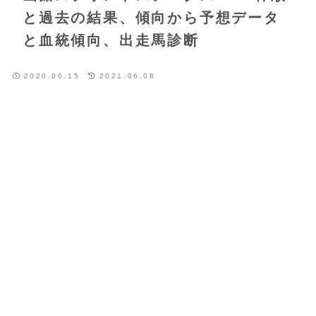
と過去の結果、傾向から予想データ
と血統傾向、出走馬診断
2020.06.15
2021.06.08