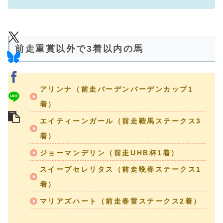
前走重賞以外で3着以内の馬
アリンナ（前走バーデンバーデンカップ1
着）
エイティーンガール（前走鞍馬ステークス3
着）
ジョーマンデリン（前走UHB杯1着）
スイープセレリタス（前走晩春ステークス1
着）
マリアズハート（前走春雷ステークス2着）