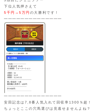
下位人気押さえて
5千円→5万円
の大勝利です！
━━━━━━━━━━━━━━
━━━━━━━━━━━━━━
安田記念は7,8番人気入れて回収率1300％超！
ちょっとここの穴馬選びは見逃せませんよね？