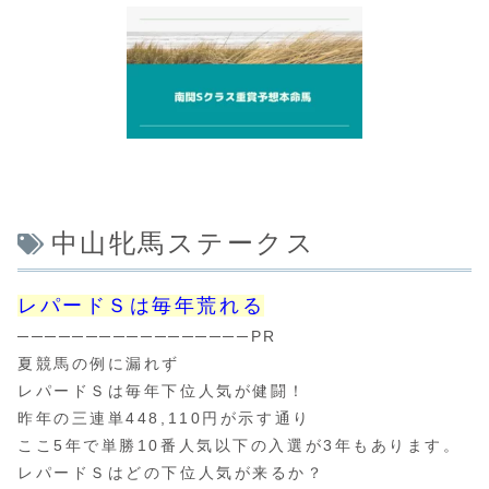
中山牝馬ステークス
レパードＳは毎年荒れる
─────────────────PR
夏競馬の例に漏れず
レパードＳは毎年下位人気が健闘！
昨年の三連単448,110円が示す通り
ここ5年で単勝10番人気以下の入選が3年もあります。
レパードＳはどの下位人気が来るか？