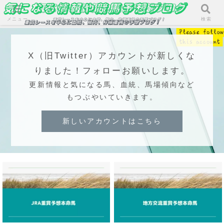
メニュー
検索
X（旧Twitter）アカウントが新しくな
りました！フォローお願いします。
更新情報と気になる馬、血統、馬場傾向など
もつぶやいていきます。
新しいアカウントはこちら