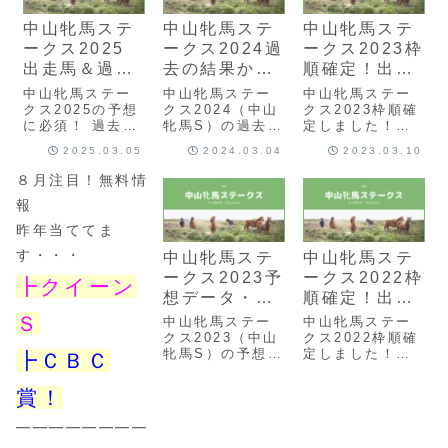
中山牝馬ステ
中山牝馬ステ
中山牝馬ステ
ークス2025
ークス2024過
ークス2023枠
出走馬＆過去
去の結果から
順確定！出走
データから好
予想データ、
馬診断と最終
中山牝馬ステー
中山牝馬ステー
中山牝馬ステー
走馬・穴馬を
血統傾向と出
予想
クス2025の予想
クス2024（中山
クス2023枠順確
に必須！ 過去10
牝馬S）の過去の
定しました！枠
徹底分析！
走馬診断
年のデータから
結果とデータか
順評価と出走馬
2025.03.05
2024.03.04
2023.03.10
好走馬、穴馬の
らの予想ポイン
診断をしていま
特徴や血統傾向
トと今年の出走
す。最終予想は
８月注目！無料情
を分析。出走馬
予定馬の血統系
レース当日に追
報
の適性や有力馬
統をチェックし
記します。
情報をまとめ、
て注目馬の出走
昨年当ててま
狙い目を探る！
馬診断をしてい
最終予想はレー
ます。最終予想
す・・・
中山牝馬ステ
中山牝馬ステ
ス前日か当日に
はレース前日か
ークス2023予
ークス2022枠
┣クイーン
この記事に追記
当日にこの記事
想データ・過
順確定！出走
します。
に追記します！
去の結果から
馬診断と最終
Ｓ
中山牝馬ステー
中山牝馬ステー
血統、レース
予想
クス2023（中山
クス2022枠順確
牝馬S）の予想デ
定しました！枠
傾向
┣ＣＢＣ
ータ・過去の結
順評価と出走馬
果から血統、レ
診断をしていま
賞！
ース傾向をチェ
す。最終予想は
ックしていま
レース当日に追
━━━━━━━━
す。出走馬診断
記します。