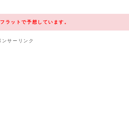
はフラットで予想しています。
ポンサーリンク