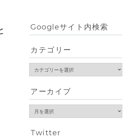
Googleサイト内検索
と
カテゴリー
アーカイブ
Twitter