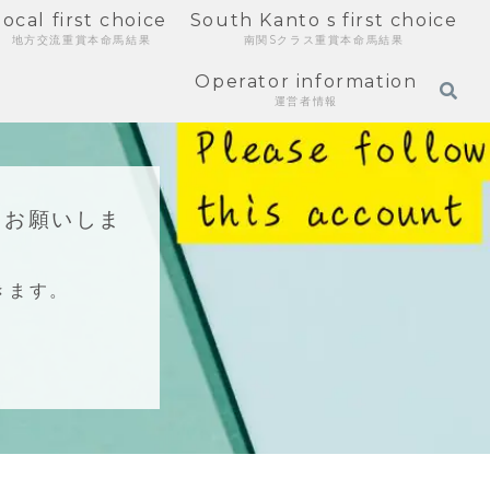
local first choice
South Kanto s first choice
地方交流重賞本命馬結果
南関Sクラス重賞本命馬結果
Operator information
運営者情報
ーお願いしま
きます。