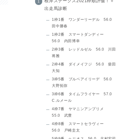
根岸ステークス2021枠順評価！＋
出走馬診断
1枠1番 ワンダーリーデル 56.0
田中勝春
1枠2番 スマートダンディー
56.0 内田博幸
2枠3番 レッドルゼル 56.0 川田
将雅
2枠4番 ダイメイフジ 56.0 柴田
大知
3枠5番 ブルベアイリーデ 56.0
大野拓弥
3枠6番 タイムフライヤー 57.0
C.ルメール
4枠7番 ヤマニンアンプリメ
55.0 武豊
4枠8番 スマートセラヴィー
56.0 戸崎圭太
5枠9番 ヘリオス 56.0 北村宏司