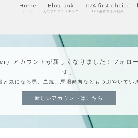
Home
Bloglank
JRA first choice
ホーム
人気ブログランキング
JRA重賞本命馬結果
itter）アカウントが新しくなりました！フォロ
す。
報と気になる馬、血統、馬場傾向などもつぶやいてい
新しいアカウントはこちら