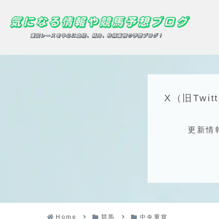
X（旧Tw
更新情
Home
競馬
中央重賞