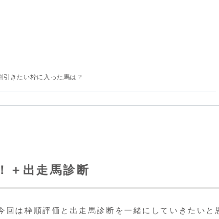
、割引きたい枠に入った馬は？
価！＋出走馬診断
。今回は枠順評価と出走馬診断を一緒にしていきたいと