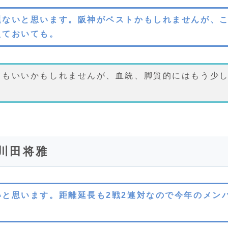
題ないと思います。阪神がベストかもしれませんが、
えておいても。
てもいいかもしれませんが、血統、脚質的にはもう少
 川田将雅
と思います。距離延長も2戦2連対なので今年のメン