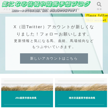
メニュー
検索
X（旧Twitter）アカウントが新しくな
りました！フォローお願いします。
更新情報と気になる馬、血統、馬場傾向など
もつぶやいていきます。
新しいアカウントはこちら