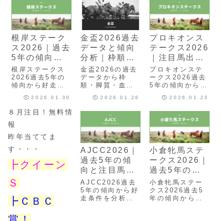
根岸ステーク
金盃2026過去
プロキオンス
ス2026｜過去
データと傾向
テークス2026
5年の傾向と
分析｜枠順・
｜注目馬出走
注目馬出走馬
血統・脚質か
馬診断、最終
根岸ステークス
金盃2026の過去
プロキオンステ
診断、最終予
ら予想ポイン
予想
2026過去5年の
データから枠
ークス2026過去
傾向から好走条
順・脚質・血統
5年の傾向から好
想
ト解説
件を分析。血
傾向を徹底分
走条件を分析。
2026.01.30
2026.01.26
2026.01.23
統・枠順・脚質
析。高配当のヒ
血統・枠順・脚
から注目馬を徹
ントとなるパタ
質から注目馬を
８月注目！無料情
底解説！最終予
ーンと過去5年の
徹底解説！最終
報
想はレース前日
結果比較を掲載
予想はレース前
か当日にこの記
し、予想ポイン
日か当日にこの
昨年当ててま
事に追記しま
トを分かりやす
記事に追記しま
す。
く解説します。
す。
す・・・
AJCC2026｜
小倉牝馬ステ
最終予想はレー
過去5年の傾
ークス2026｜
┣クイーン
ス前日か当日に
向と注目馬出
過去5年の傾
この記事に追記
走馬診断、最
向と注目馬出
します。
Ｓ
AJCC2026過去
小倉牝馬ステー
終予想
走馬診断、最
5年の傾向から好
クス2026過去5
走条件を分析。
年の傾向から好
終予想
┣ＣＢＣ
血統・枠順・脚
走条件を分析。
質から注目馬を
血統・枠順・脚
賞！