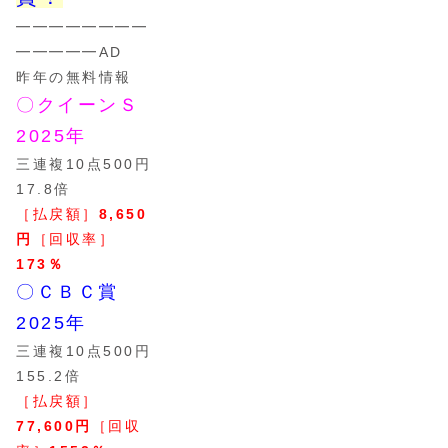
徹底解説！最終
質から注目馬を
予想はレース前
徹底解説！最終
━━━━━━━━
日か当日にこの
予想はレース前
記事に追記しま
日か当日にこの
━━━━━AD
す。
記事に追記しま
昨年の無料情報
す。
〇クイーンＳ
2025年
三連複10点500円
17.8倍
［払戻額］
8,650
円
［回収率］
173％
〇ＣＢＣ賞
2025年
三連複10点500円
155.2倍
［払戻額］
77,600円
［回収