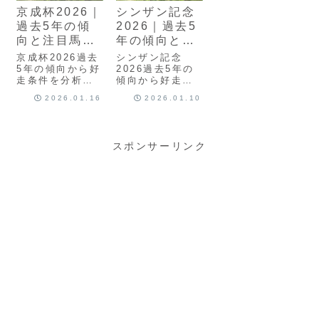
トを分かりやす
京成杯2026｜
シンザン記念
く解説します。
過去5年の傾
2026｜過去5
最終予想はレー
向と注目馬出
年の傾向と注
ス前日か当日に
走馬診断、最
目馬出走馬診
この記事に追記
京成杯2026過去
シンザン記念
します。
終予想
断、最終予想
5年の傾向から好
2026過去5年の
走条件を分析。
傾向から好走条
血統・枠順・脚
件を分析。血
2026.01.16
2026.01.10
質から注目馬を
統・枠順・脚質
徹底解説！最終
から注目馬を徹
予想はレース前
底解説！最終予
日か当日にこの
想はレース前日
スポンサーリンク
記事に追記しま
か当日にこの記
す。
事に追記しま
す。