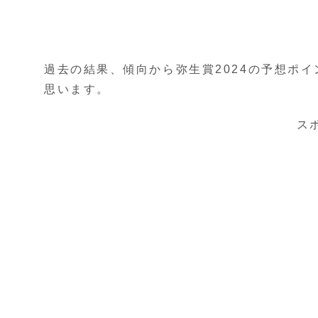
過去の結果、傾向から弥生賞2024の予想ポ
思います。
ス