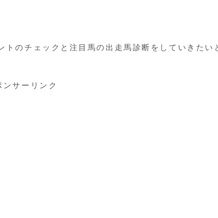
イントのチェックと注目馬の出走馬診断をしていきたい
ポンサーリンク