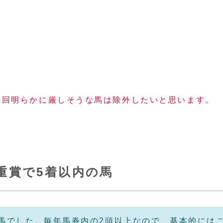
今回明らかに厳しそうな馬は除外したいと思います。
走重賞で5着以内の馬
の馬でした。毎年馬券内の2頭以上なので、基本的には