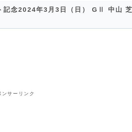
念2024年3月3日（日） GⅡ 中山 
ポンサーリンク