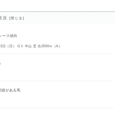
目次
レース傾向
日（日） GⅡ 中山 芝 右2000ｍ（A）
馬
の実績がある馬