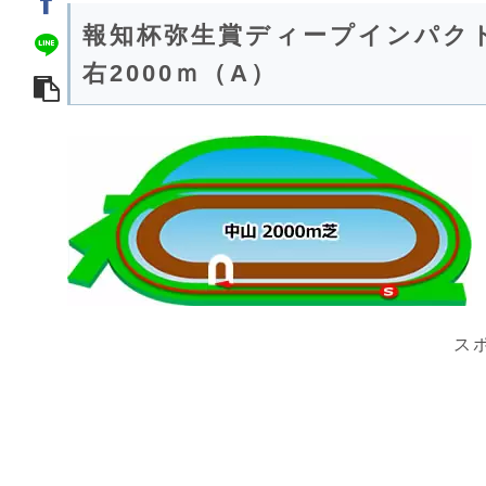
報知杯弥生賞ディープインパクト記
右2000ｍ（A）
ス