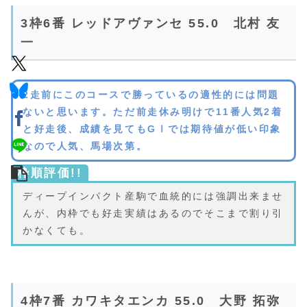
3枠6番 レッドアヴァンセ 55.0 北村 友
一
2走前にこのコースで勝っているの適性的には問題
ないと思います。ただ前走休み明けで11番人気2着
と好走後、成績を見てもGⅠでは期待値が低い印象
なので人気、馬場次第。
枠順評価!!
ディープインパクト産駒で血統的には強調出来ませ
んが、内枠でも好走実績はあるのでそこまで割り引
かなくても。
4枠7番 カワキタエンカ 55.0 大野 拓弥