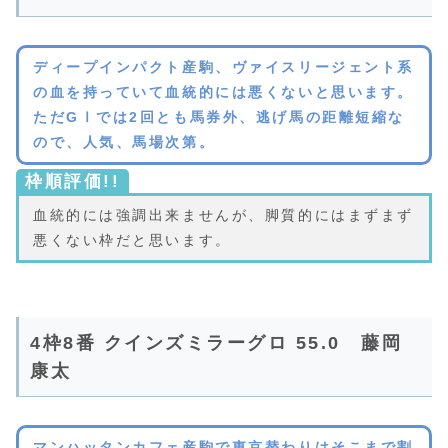
ディープインパクト産駒、ヴァイスリージェント系
の血を持っていて血統的には悪くないと思います。
ただGⅠでは2回とも馬券外、逃げ馬の距離短縮な
ので、人気、馬場次第。
枠順評価!!
血統的には強調出来ませんが、脚質的にはまずまず
悪くない枠だと思います。
4枠8番 クインズミラーグロ 55.0 藤岡
康太
マンハッタンカフェ産駒で東京替わりはそこまで割