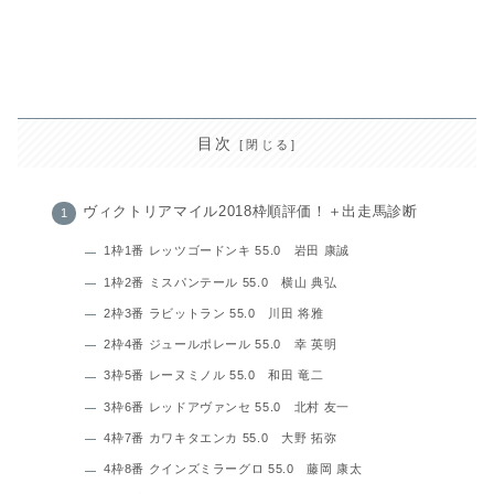
目次
ヴィクトリアマイル2018枠順評価！＋出走馬診断
1枠1番 レッツゴードンキ 55.0 岩田 康誠
1枠2番 ミスパンテール 55.0 横山 典弘
2枠3番 ラビットラン 55.0 川田 将雅
2枠4番 ジュールポレール 55.0 幸 英明
3枠5番 レーヌミノル 55.0 和田 竜二
3枠6番 レッドアヴァンセ 55.0 北村 友一
4枠7番 カワキタエンカ 55.0 大野 拓弥
4枠8番 クインズミラーグロ 55.0 藤岡 康太