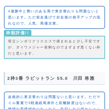
4連勝中と勢いのある馬で東京替わりも問題ないと
思います。ただ前走逃げて好走後の相手アップの流
れなので、人気、馬場次第。
枠順評価!!
母父シンボリクリスエスで揉まれると少し不安です
が、ダイワメジャー産駒なのでまずまず悪くない枠
だと思います。
2枠3番 ラビットラン 55.0 川田 将雅
血統的に東京替わりは問題ないと思います。ただマ
イル重賞で3戦連続馬券外と距離鮮度はないので、
極端な馬場傾向になったり、先行したり何かショッ