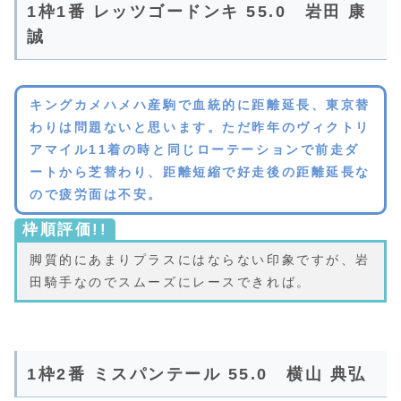
1枠1番 レッツゴードンキ 55.0 岩田 康
誠
キングカメハメハ産駒で血統的に距離延長、東京替
わりは問題ないと思います。ただ昨年のヴィクトリ
アマイル11着の時と同じローテーションで前走ダ
ートから芝替わり、距離短縮で好走後の距離延長な
ので疲労面は不安。
枠順評価!!
脚質的にあまりプラスにはならない印象ですが、岩
田騎手なのでスムーズにレースできれば。
1枠2番 ミスパンテール 55.0 横山 典弘