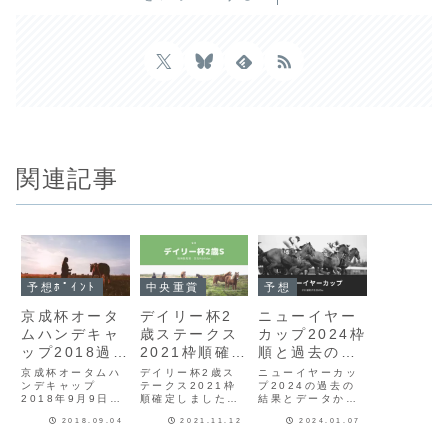
関連記事
予想ﾎﾟｲﾝﾄ
中央重賞
予想
京成杯オータ
デイリー杯2
ニューイヤー
ムハンデキャ
歳ステークス
カップ2024枠
ップ2018過去
2021枠順確
順と過去のデ
の結果、デー
定！出走馬診
ータから予想
京成杯オータムハ
デイリー杯2歳ス
ニューイヤーカッ
タから予想ポ
ンデキャップ
断と最終予想
テークス2021枠
ポイント考
プ2024の過去の
2018年9月9日
順確定しました！
結果とデータから
イント、傾向
察、出走馬診
（日） GⅢ 中山
枠順評価と出走馬
傾向の考察をして
を考察
断
2018.09.04
2021.11.12
2024.01.07
芝 右 外1600ｍ
診断をしていま
います。最終予想
（B）京成杯オー
す。最終予想はレ
はレース前日か当