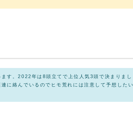
ます。2022年は8頭立てで上位人気3頭で決まりまし
頭連に絡んでいるのでヒモ荒れには注意して予想した