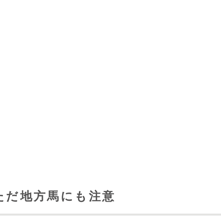
ただ地方馬にも注意