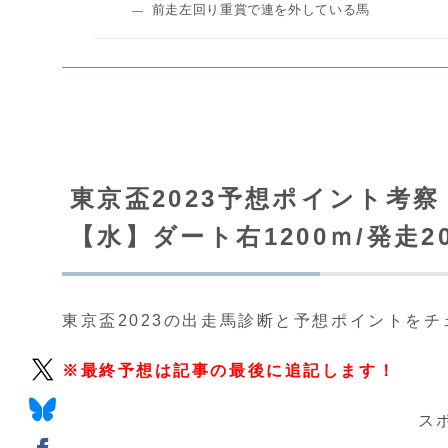
前走左回り重賞で連を外している馬
東京盃2023予想ポイント考察（J
【水】ダート右1200ｍ/発走2
東京盃2023の出走馬診断と予想ポイントを
※最終予想は記事の最後に追記します！
ス