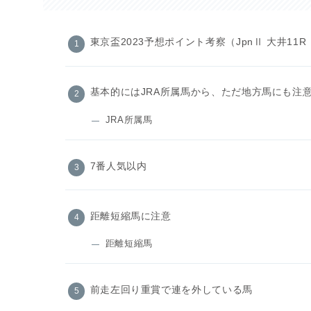
東京盃2023予想ポイント考察（JpnⅡ 大井11R 
基本的にはJRA所属馬から、ただ地方馬にも注
JRA所属馬
7番人気以内
距離短縮馬に注意
距離短縮馬
前走左回り重賞で連を外している馬