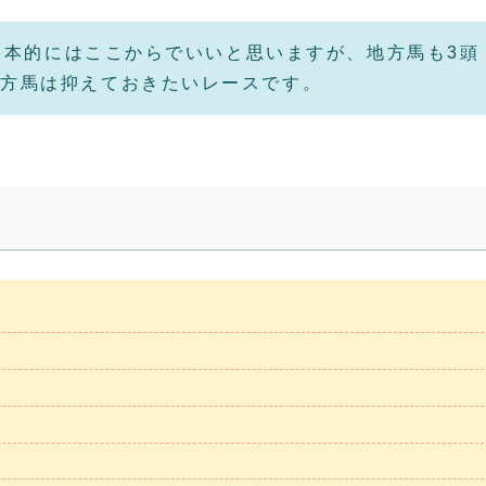
。基本的にはここからでいいと思いますが、地方馬も3頭
地方馬は抑えておきたいレースです。