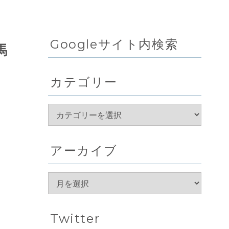
Googleサイト内検索
馬
カテゴリー
アーカイブ
Twitter