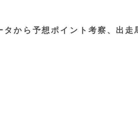
データから予想ポイント考察、出走