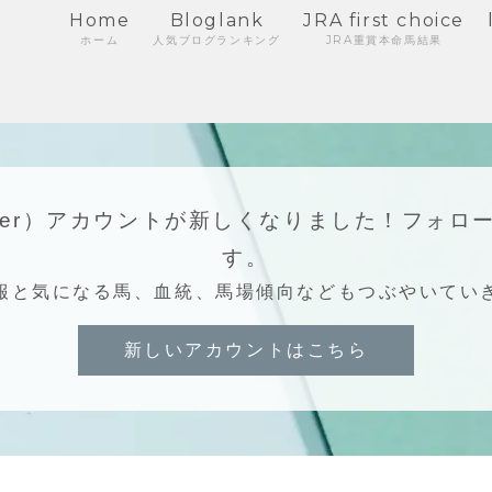
Home
Bloglank
JRA first choice
ホーム
人気ブログランキング
JRA重賞本命馬結果
itter）アカウントが新しくなりました！フォロ
す。
報と気になる馬、血統、馬場傾向などもつぶやいてい
新しいアカウントはこちら