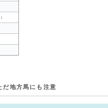
A）
）
）
ただ地方馬にも注意