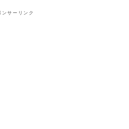
ポンサーリンク