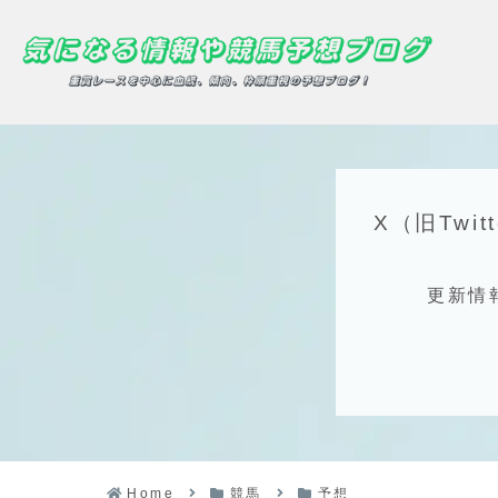
X（旧Tw
更新情
Home
競馬
予想