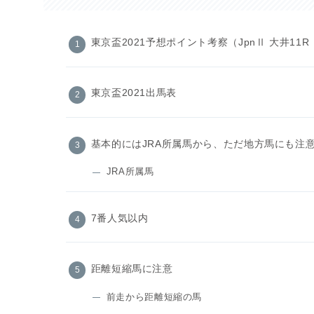
東京盃2021予想ポイント考察（JpnⅡ 大井11R 
東京盃2021出馬表
基本的にはJRA所属馬から、ただ地方馬にも注
JRA所属馬
7番人気以内
距離短縮馬に注意
前走から距離短縮の馬