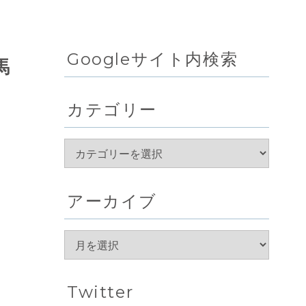
Googleサイト内検索
馬
カテゴリー
アーカイブ
Twitter