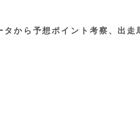
データから予想ポイント考察、出走