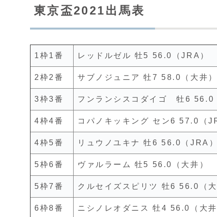
東京盃2021出馬表
1枠1番
レッドルゼル 牡5 56.0（JRA）
2枠2番
サブノジュニア 牡7 58.0（大井
3枠3番
フンランシスコダイゴ 牡6 56.
4枠4番
コパノキッキング セン6 57.0（J
4枠5番
リュウノユキナ 牡6 56.0（JRA
5枠6番
ヴァルラーム 牡5 56.0（大井）
5枠7番
クルセイズスピリツ 牡6 56.0（
6枠8番
ニシノレオダニス 牡4 56.0（大