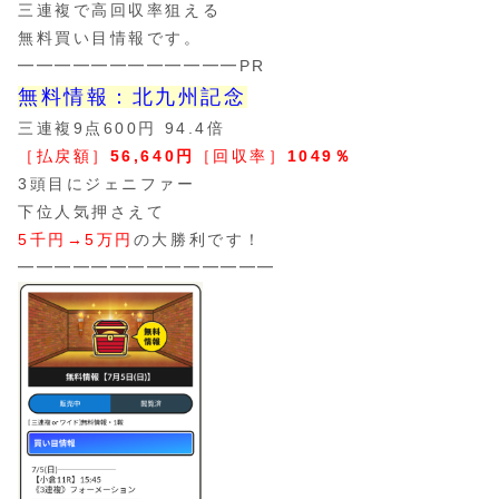
三連複で高回収率狙える
無料買い目情報です。
━━━━━━━━━━━━PR
無料情報：北九州記念
三連複9点600円 94.4倍
［払戻額］
56,640円
［回収率］
1049％
3頭目にジェニファー
下位人気押さえて
5千円→5万円
の大勝利です！
━━━━━━━━━━━━━━