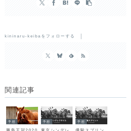
kininaru-keibaをフォローする
関連記事
予想
予想
予想
勝島王冠2020
東京シンデレ
優駿スプリン