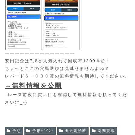
━━━━━━━━━━━━━━
安田記念は7,8番人気入れて回収率1300％超！
ちょっとここの穴馬選びは見逃せませんよね？
レパードＳ・ＣＢＣ賞の無料情報も期待してください。
→無料情報を公開
↑レース前夜に買い目を確認して無料情報を頼ってくだ
さい(^_-)
予想
予想ﾎﾟｲﾝﾄ
出走馬診断
南関競馬