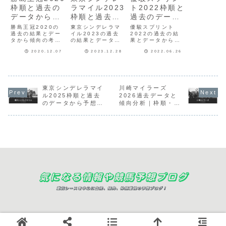
枠順と過去の
ラマイル2023
ト2022枠順と
データから予
枠順と過去の
過去のデータ
想ポイント考
データから予
から予想ポイ
勝島王冠2020の
東京シンデレラマ
優駿スプリント
察、出走馬診
過去の結果とデー
想ポイント考
イル2023の過去
ント考察、出
2022の過去の結
タから傾向の考察
の結果とデータか
果とデータから傾
断
察、出走馬診
走馬診断
をしています。最
ら傾向の考察をし
向の考察をしてい
断
2020.12.07
2023.12.28
2022.06.26
終予想はレース前
ています。最終予
ます。最終予想は
日か当日にこの記
想はレース前日か
レース前日か当日
事に追記します。
当日にこの記事に
にこの記事に追記
追記します。
します。
東京シンデレラマイ
川崎マイラーズ
ル2025枠順と過去
2026過去データと
のデータから予想ポ
傾向分析｜枠順・血
イント考察、出走馬
統・脚質から予想ポ
診断
イント解説
© 2014-2026 気になる情報や競馬予想ブログ.