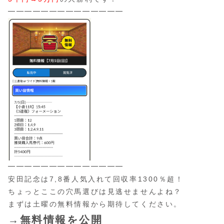
━━━━━━━━━━━━━━
━━━━━━━━━━━━━━
安田記念は7,8番人気入れて回収率1300％超！
ちょっとここの穴馬選びは見逃せませんよね？
まずは土曜の無料情報から期待してください。
→無料情報を公開