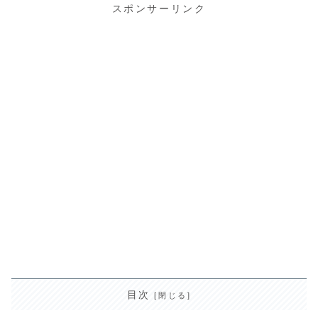
スポンサーリンク
目次