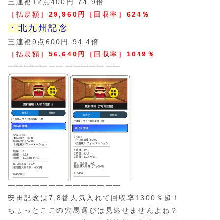
三連複12点400円 74.9倍
［払戻額］
29,960円
［回収率］
624％
・北九州記念
三連複9点600円 94.4倍
［払戻額］
56,640円
［回収率］
1049％
━━━━━━━━━━━━━━
━━━━━━━━━━━━━━
安田記念は7,8番人気入れて回収率1300％超！
ちょっとここの穴馬選びは見逃せませんよね？