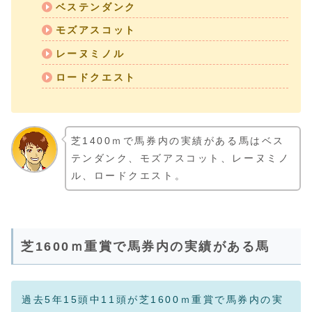
ベステンダンク
モズアスコット
レーヌミノル
ロードクエスト
芝1400ｍで馬券内の実績がある馬はベス
テンダンク、モズアスコット、レーヌミノ
ル、ロードクエスト。
芝1600ｍ重賞で馬券内の実績がある馬
過去5年15頭中11頭が芝1600ｍ重賞で馬券内の実