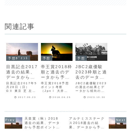
関連記事
予想ﾎﾟｲﾝﾄ
予想
予想
目黒記念2017
帝王賞2018枠
JBC2歳優駿
過去の結果、
順と過去のデ
2023枠順と過
データから予
ータから予想
去のデータか
想ポイント、
ポイント考
ら予想ポイン
目黒記念2017年5
帝王賞2018予想
JBC2歳優駿2023
傾向を考察
月28日（日）
察、出走馬診
ポイント考察
ト考察、出走
の過去の結果とデ
GⅡ 東京 芝 左
（JpnⅠ 大井
ータから傾向の考
断【最終予想
馬診断
2500ｍ（C）目黒
11R 2018年6月
察をしています。
追記】
2017.05.23
2018.06.25
2023.10.30
記念2017過去の
27日【水】ダート
最終予想はレース
結果、データから
右2000ｍ/発走
前日か当日にこの
予想ポイントをチ
20：05）帝王賞
記事に追記しま
ェックしていきた
2018の出走馬診
す。
いと思います。昨
断と予想ポイント
年の結果は着順
をチェックしてい
天皇賞（秋）2018
アルテミスステーク
枠・馬番馬名人気
きたいと思いま
過去の結果、データ
ス2018過去の結
1着7枠15番クリ
す。※最終予想は
から予想ポイント、
果、データから予想
プトグラム3番人
当日記事の最後に