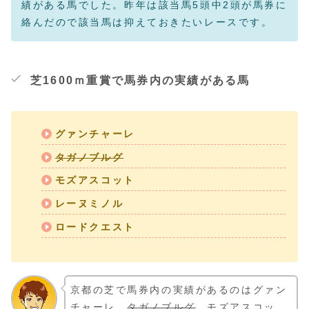
績がある馬でした。昨年は該当馬5頭中2頭が馬券に
絡んだので該当馬は抑えておきたいレースです。
芝1600ｍ重賞で馬券内の実績がある馬
グァンチャーレ
タガノブルグ
モズアスコット
レーヌミノル
ロードクエスト
京都の芝で馬券内の実績があるのはグァン
チャーレ、
タガノブルグ
、モズアスコッ