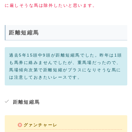
に厳しそうな馬は除外したいと思います。
距離短縮馬
過去5年15頭中9頭が距離短縮馬でした。昨年は1頭
も馬券に絡みませんでしたが、重馬場だったので、
馬場傾向次第で距離短縮がプラスになりそうな馬に
は注意しておきたいレースです。
距離短縮馬
グァンチャーレ