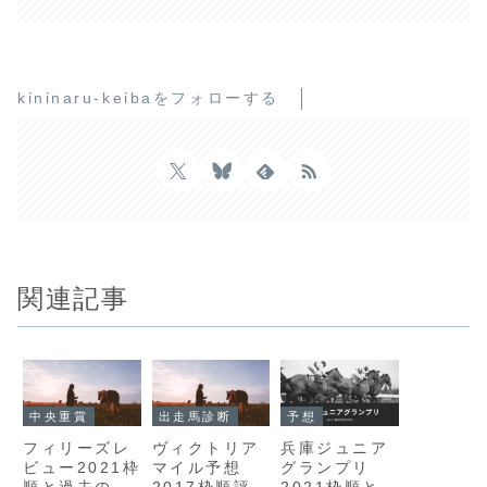
kininaru-keibaをフォローする
関連記事
中央重賞
出走馬診断
予想
フィリーズレ
ヴィクトリア
兵庫ジュニア
ビュー2021枠
マイル予想
グランプリ
順と過去の結
2017枠順評価
2021枠順と過