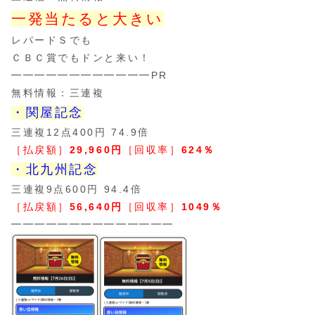
一発当たると大きい
レパードＳでも
ＣＢＣ賞でもドンと来い！
━━━━━━━━━━━━PR
無料情報：三連複
・関屋記念
三連複12点400円 74.9倍
［払戻額］
29,960円
［回収率］
624％
・北九州記念
三連複9点600円 94.4倍
［払戻額］
56,640円
［回収率］
1049％
━━━━━━━━━━━━━━