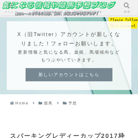
メニュー
検索
X（旧Twitter）アカウントが新しくな
りました！フォローお願いします。
更新情報と気になる馬、血統、馬場傾向など
もつぶやいていきます。
新しいアカウントはこちら
Home
競馬
予想
スパーキングレディーカップ2017枠