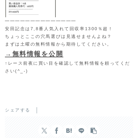
━━━━━━━━━━━━━━
安田記念は7,8番人気入れて回収率1300％超！
ちょっとここの穴馬選びは見逃せませんよね？
まずは土曜の無料情報から期待してください。
→無料情報を公開
↑レース前夜に買い目を確認して無料情報を頼ってくだ
さい(^_-)
シェアする