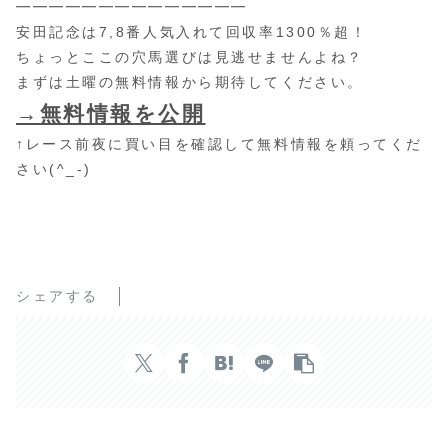
━━━━━━━━━━━━━━
安田記念は7,8番人気入れて回収率1300％超！
ちょっとここの穴馬選びは見逃せませんよね？
まずは土曜の無料情報から期待してください。
→無料情報を公開
↑レース前夜に買い目を確認して無料情報を頼ってくだ
さい(^_-)
シェアする