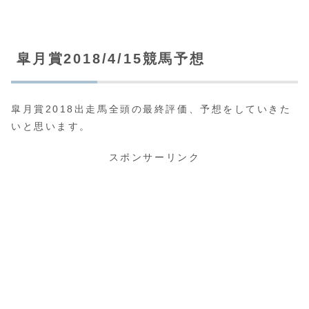
皐月賞2018/4/15競馬予想
皐月賞2018出走馬全頭の最終評価、予想をしていきた
いと思います。
スポンサーリンク