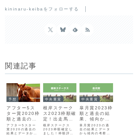
kininaru-keibaをフォローする
関連記事
予想
中央重賞
中央重賞
アフター5ス
根岸ステーク
皐月賞2023枠
ター賞2020枠
ス2023枠順確
順と過去の結
順と過去のデ
定！出走馬診
果、傾向から
ータから予想
断と最終予想
予想データと
アフター5スター
根岸ステークス
皐月賞2023の過
ポイント考
賞2020の過去の
2023枠順確定し
血統傾向
去の結果とデータ
結果とデータから
ました！枠順評価
から傾向の考察、
察、出走馬診
傾向の考察をして
と出走馬診断をし
血統傾向と今年の