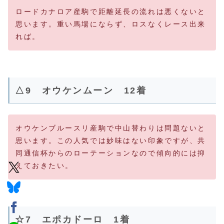
ロードカナロア産駒で距離延長の流れは悪くないと
思います。重い馬場にならず、ロスなくレース出来
れば。
△9 オウケンムーン 12着
オウケンブルースリ産駒で中山替わりは問題ないと
思います。この人気では妙味はない印象ですが、共
同通信杯からのローテーションなので傾向的には抑
えておきたい。
☆7 エポカドーロ 1着