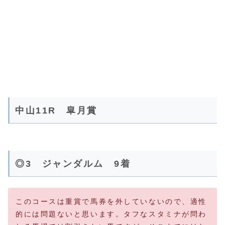
中山11R 皐月賞
◎3 ジャンダルム 9着
このコースは重賞で馬券を外していないので、適性
的には問題ないと思います。タフなスタミナが問わ