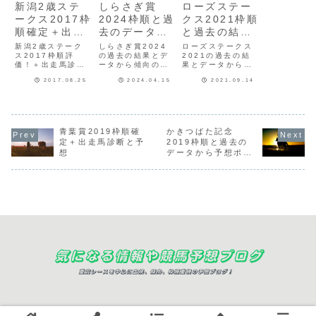
新潟2歳ステ
しらさぎ賞
ローズステー
ークス2017枠
2024枠順と過
クス2021枠順
順確定＋出走
去のデータか
と過去の結
馬診断
ら予想ポイン
果、傾向から
新潟2歳ステーク
しらさぎ賞2024
ローズステークス
ス2017枠順評
ト考察、出走
の過去の結果とデ
予想データと
2021の過去の結
価！＋出走馬診断
ータから傾向の考
果とデータから傾
馬診断
血統傾向、出
新潟2歳ステーク
察をしています。
向の考察、血統傾
走馬診断
2017.08.25
2024.04.15
2021.09.14
ス2017の枠順が
最終予想はレース
向と今年の出走予
確定しました。今
前日か当日にこの
定馬の血統系統を
回は枠順評価と出
記事に追記しま
チェックしていま
走馬診断を一緒に
す。
す。出走馬診断は
していきたいと思
枠順確定後、最終
います。※傾向的
予想はレース前日
青葉賞2019枠順確
かきつばた記念
に、現時点ではや
か当日に追記しま
定＋出走馬診断と予
2019枠順と過去の
や外枠有利で予想
す。
想
データから予想ポイ
しています。1枠1
ント考察、出走馬診
番 ムスコローソ
断【最終予想追記】
54.0