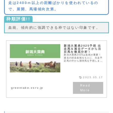
走は2400ｍ以上の距離ばかりを使われているの
で、展開、馬場傾向次第。
枠順評価!!
血統、傾向的に強調できる枠ではない印象です。
新潟大賞典2025予想 出
走馬＆過去データから注
目馬を徹底分析！
新潟大賞典2025は血統が重要！
過去の好走血統をもとに、出走予
定馬の中から期待馬を予想しま
す。最終予想はレース前日か当日
にこの記事に追記します。
2025.05.17
greentake.xsrv.jp