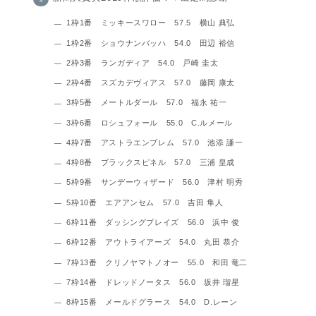
1枠1番 ミッキースワロー 57.5 横山 典弘
1枠2番 ショウナンバッハ 54.0 田辺 裕信
2枠3番 ランガディア 54.0 戸崎 圭太
2枠4番 スズカデヴィアス 57.0 藤岡 康太
3枠5番 メートルダール 57.0 福永 祐一
3枠6番 ロシュフォール 55.0 C.ルメール
4枠7番 アストラエンブレム 57.0 池添 謙一
4枠8番 ブラックスピネル 57.0 三浦 皇成
5枠9番 サンデーウィザード 56.0 津村 明秀
5枠10番 エアアンセム 57.0 吉田 隼人
6枠11番 ダッシングブレイズ 56.0 浜中 俊
6枠12番 アウトライアーズ 54.0 丸田 恭介
7枠13番 クリノヤマトノオー 55.0 和田 竜二
7枠14番 ドレッドノータス 56.0 坂井 瑠星
8枠15番 メールドグラース 54.0 D.レーン