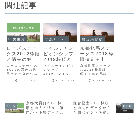
関連記事
中央重賞
予想ﾎﾟｲﾝﾄ
出走馬診断
ローズステー
マイルチャン
京都牝馬ステ
クス2022枠順
ピオンシップ
ークス2018枠
と過去の結
2019枠順と過
順確定＋出走
果、傾向から
去の結果、傾
馬診断
ローズステークス
マイルチャンピオ
京都牝馬ステーク
予想データと
2022の過去の結
向から予想デ
ンシップ
ス2018枠順評
果とデータから傾
2019（マイル
価！＋出走馬診断
血統傾向
ータと血統傾
向の考察、血統傾
CS）の過去の結果
京都牝馬ステーク
向、出走馬診
2022.09.12
2019.11.10
2018.02.16
向と今年の出走予
とデータから傾向
ス2018の枠順が
定馬の血統系統を
の考察、血統傾向
確定しました。今
断
チェックしていま
と今年の出走予定
回は枠順評価と出
す。
馬の血統系統をチ
走馬診断を一緒に
ェックしていま
していきたいと思
す。出走馬診断は
います。※極端な
京都大賞典2021枠
鎌倉記念2021枠順
枠順確定後、最終
傾向は出ていない
順と過去の結果、傾
と過去のデータから
予想はレース前日
ので、現時点では
向から予想データと
予想ポイント考察、
か当日に追記しま
フラットで予想し
血統傾向、出走馬診
出走馬診断
す。
ています。1枠1番
断
オーヴィレ