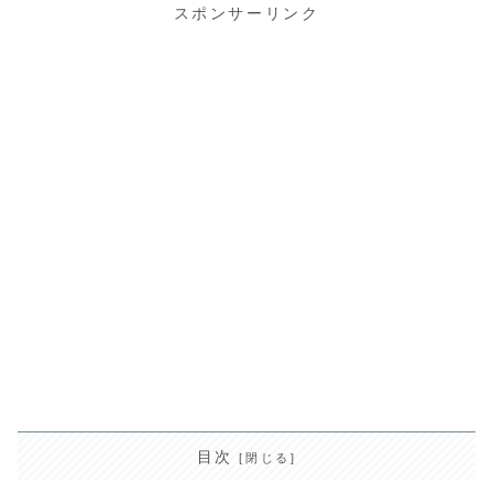
スポンサーリンク
目次