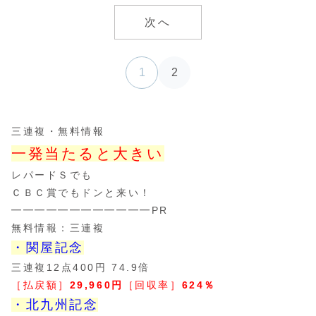
次へ
1
2
三連複・無料情報
一発当たると大きい
レパードＳでも
ＣＢＣ賞でもドンと来い！
━━━━━━━━━━━━PR
無料情報：三連複
・関屋記念
三連複12点400円 74.9倍
［払戻額］
29,960円
［回収率］
624％
・北九州記念