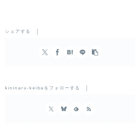
シェアする
kininaru-keibaをフォローする