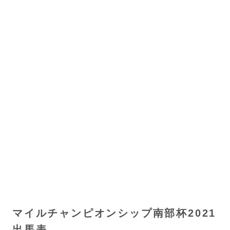
マイルチャンピオンシップ南部杯2021
出馬表