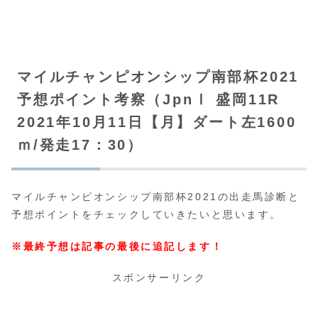
マイルチャンピオンシップ南部杯2021
予想ポイント考察（JpnⅠ 盛岡11R
2021年10月11日【月】ダート左1600
ｍ/発走17：30）
マイルチャンピオンシップ南部杯2021の出走馬診断と
予想ポイントをチェックしていきたいと思います。
※最終予想は記事の最後に追記します！
スポンサーリンク