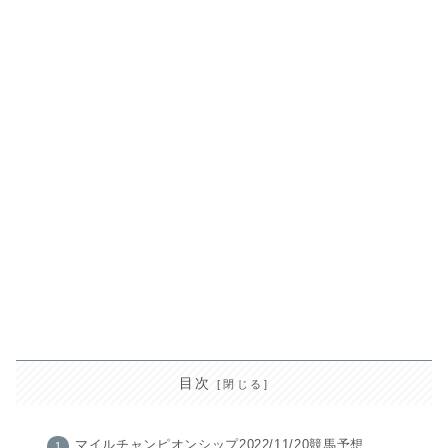
目次
マイルチャンピオンシップ2022/11/20競馬予想