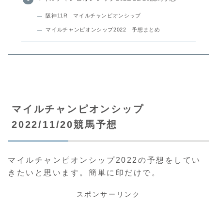
阪神11R マイルチャンピオンシップ
マイルチャンピオンシップ2022 予想まとめ
マイルチャンピオンシップ
2022/11/20競馬予想
マイルチャンピオンシップ2022の予想をしてい
きたいと思います。簡単に印だけで。
スポンサーリンク