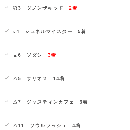
◎3 ダノンザキッド
2着
○4 シュネルマイスター 5着
▲6 ソダシ
3着
△5 サリオス 14着
△7 ジャスティンカフェ 6着
△11 ソウルラッシュ 4着