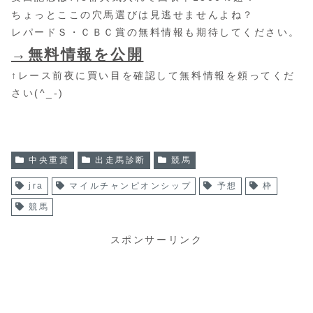
ちょっとここの穴馬選びは見逃せませんよね？
レパードＳ・ＣＢＣ賞の無料情報も期待してください。
→無料情報を公開
↑レース前夜に買い目を確認して無料情報を頼ってくだ
さい(^_-)
中央重賞
出走馬診断
競馬
jra
マイルチャンピオンシップ
予想
枠
競馬
スポンサーリンク