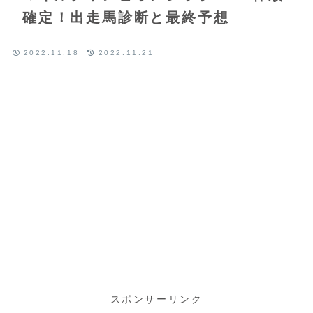
確定！出走馬診断と最終予想
2022.11.18
2022.11.21
スポンサーリンク