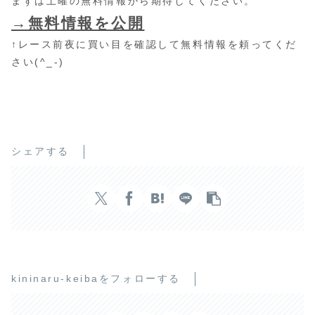
まずは土曜の無料情報から期待してください。
→無料情報を公開
↑レース前夜に買い目を確認して無料情報を頼ってくだ
さい(^_-)
シェアする
kininaru-keibaをフォローする