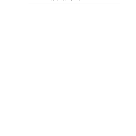
北九州記念2019予想データ④6番
人気以下の馬に注意