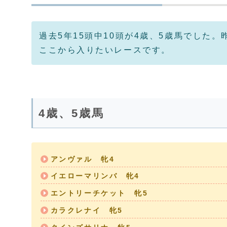
過去5年15頭中10頭が4歳、5歳馬でした
ここから入りたいレースです。
4歳、5歳馬
アンヴァル 牝4
イエローマリンバ 牝4
エントリーチケット 牝5
カラクレナイ 牝5