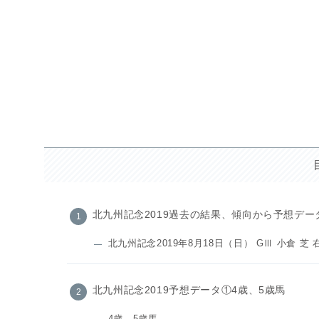
北九州記念2019過去の結果、傾向から予想デー
北九州記念2019年8月18日（日） GⅢ 小倉 芝 
北九州記念2019予想データ①4歳、5歳馬
4歳、5歳馬