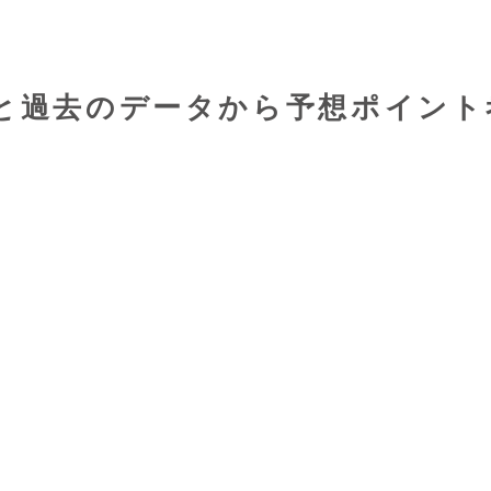
順と過去のデータから予想ポイント