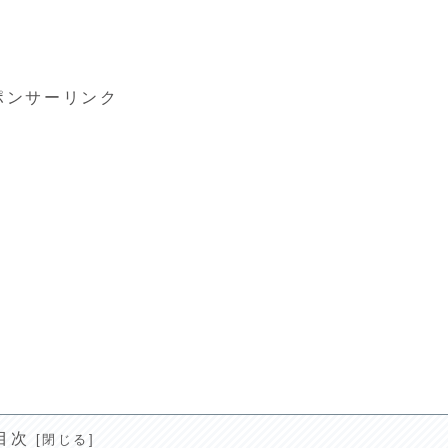
ポンサーリンク
目次