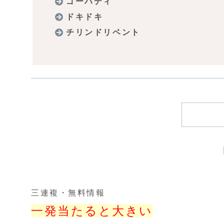
ゴーバディ
ドキドキ
チリンドリベント
三連複・無料情報
一発当たると大きい