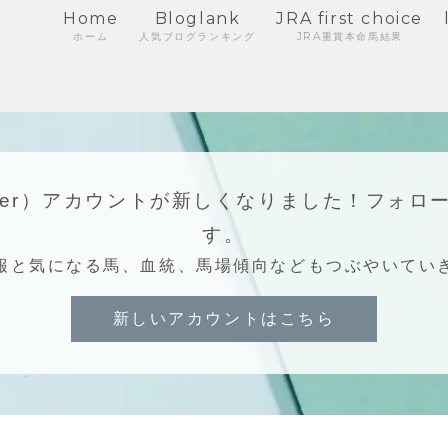
Home
Bloglank
JRA first choice
ホーム
人気ブログランキング
JRA重賞本命馬結果
itter）アカウントが新しくなりました！フォロ
す。
報と気になる馬、血統、馬場傾向などもつぶやいてい
新しいアカウントはこちら