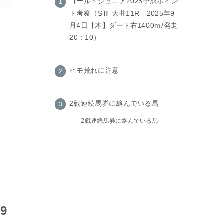
ゴールドジュニア2025予想ポイン
ト考察（SⅢ 大井11R 2025年9
月4日【木】ダート右1400ｍ/発走
20：10）
ヒモ荒れに注意
2戦連続馬券に絡んでいる馬
2戦連続馬券に絡んでいる馬
9