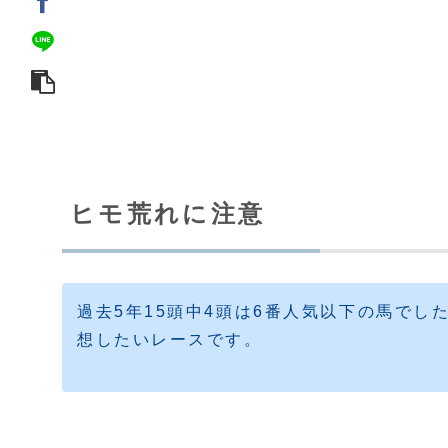
ヒモ荒れに注意
過去5年15頭中4頭は6番人気以下の馬でし
想したいレースです。