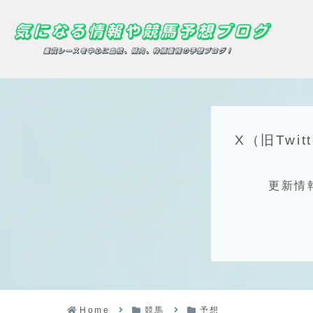
X（旧Tw
更新情
Home
競馬
予想